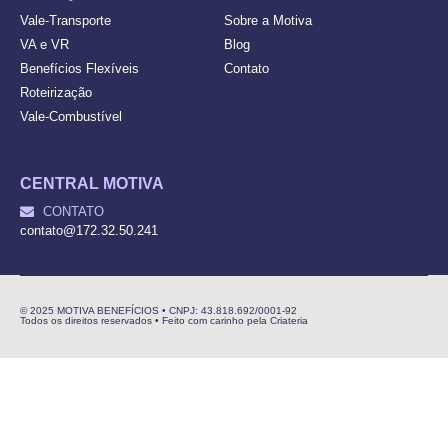
Vale-Transporte
Sobre a Motiva
VA e VR
Blog
Benefícios Flexíveis
Contato
Roteirização
Vale-Combustível
CENTRAL MOTIVA
CONTATO
contato@172.32.50.241
© 2025 MOTIVA BENEFÍCIOS • CNPJ: 43.818.692/0001-92
Todos os direitos reservados • Feito com carinho pela Criateria